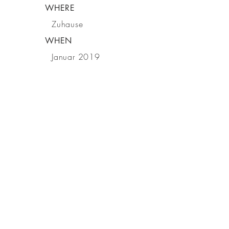
WHERE
Zuhause
WHEN
Januar 2019
BE IN
TOUCH
Impressum
Datenschutz
NEST Homes Immobilien & Home Staging